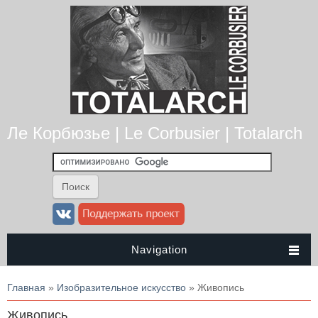
Ле Корбюзье | Le Corbusier | Totalarch
Navigation
Вы здесь
Главная
»
Изобразительное искусство
» Живопись
Живопись