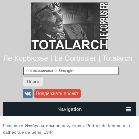
Ле Корбюзье | Le Corbusier | Totalarch
Navigation
Вы здесь
Главная
»
Изобразительное искусство
» Portrait de femme à la
cathédrale de Sens, 1944