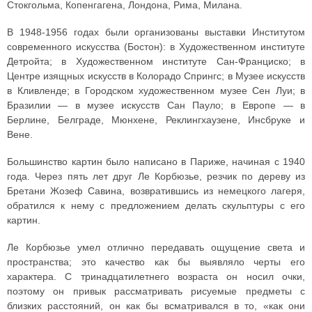
Стокгольма, Копенгагена, Лондона, Рима, Милана.
В 1948-1956 годах были организованы выставки Институтом
современного искусства (Бостон): в Художественном институте
Детройта; в Художественном институте Сан-Франциско; в
Центре изящных искусств в Колорадо Спрингс; в Музее искусств
в Кливленде; в Городском художественном музее Сен Луи; в
Бразилии — в музее искусств Сан Пауло; в Европе — в
Берлине, Белграде, Мюнхене, Реклингхаузене, Инсбруке и
Вене.
Большинство картин было написано в Париже, начиная с 1940
года. Через пять лет друг Ле Корбюзье, резчик по дереву из
Бретани Жозеф Савина, возвратившись из немецкого лагеря,
обратился к нему с предложением делать скульптуры с его
картин.
Ле Корбюзье умел отлично передавать ощущение света и
пространства; это качество как бы выявляло черты его
характера. С тринадцатилетнего возраста он носил очки,
поэтому он привык рассматривать рисуемые предметы с
близких расстояний, он как бы всматривался в то, «как они