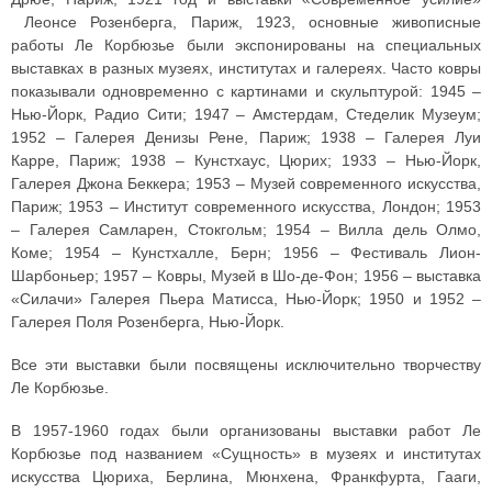
Леонсе Розенберга, Париж, 1923, основные живописные
работы Ле Корбюзье были экспонированы на специальных
выставках в разных музеях, институтах и галереях. Часто ковры
показывали одновременно с картинами и скульптурой: 1945 –
Нью-Йорк, Радио Сити; 1947 – Амстердам, Стеделик Музеум;
1952 – Галерея Денизы Рене, Париж; 1938 – Галерея Луи
Карре, Париж; 1938 – Кунстхаус, Цюрих; 1933 – Нью-Йорк,
Галерея Джона Беккера; 1953 – Музей современного искусства,
Париж; 1953 – Институт современного искусства, Лондон; 1953
– Галерея Самларен, Стокгольм; 1954 – Вилла дель Олмо,
Коме; 1954 – Кунстхалле, Берн; 1956 – Фестиваль Лион-
Шарбоньер; 1957 – Ковры, Музей в Шо-де-Фон; 1956 – выставка
«Силачи» Галерея Пьера Матисса, Нью-Йорк; 1950 и 1952 –
Галерея Поля Розенберга, Нью-Йорк.
Все эти выставки были посвящены исключительно творчеству
Ле Корбюзье.
В 1957-1960 годах были организованы выставки работ Ле
Корбюзье под названием «Сущность» в музеях и институтах
искусства Цюриха, Берлина, Мюнхена, Франкфурта, Гааги,