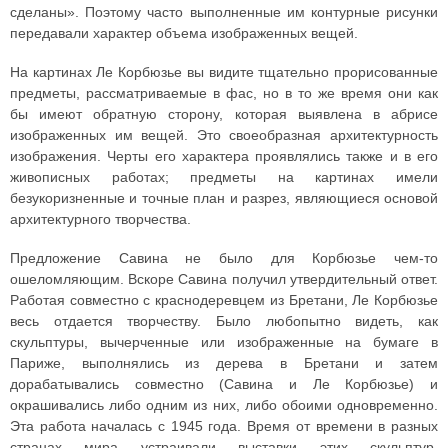
сделаны». Поэтому часто выполненные им контурные рисунки
передавали характер объема изображенных вещей.
На картинах Ле Корбюзье вы видите тщательно прорисованные
предметы, рассматриваемые в фас, но в то же время они как
бы имеют обратную сторону, которая выявлена в абрисе
изображенных им вещей. Это своеобразная архитектурность
изображения. Черты его характера проявлялись также и в его
живописных работах; предметы на картинах имели
безукоризненные и точные план и разрез, являющиеся основой
архитектурного творчества.
Предложение Савина не было для Корбюзье чем-то
ошеломляющим. Вскоре Савина получил утвердительный ответ.
Работая совместно с краснодеревцем из Бретани, Ле Корбюзье
весь отдается творчеству. Было любопытно видеть, как
скульптуры, вычерченные или изображенные на бумаге в
Париже, выполнялись из дерева в Бретани и затем
дорабатывались совместно (Савина и Ле Корбюзье) и
окрашивались либо одним из них, либо обоими одновременно.
Эта работа началась с 1945 года. Время от времени в разных
странах мира устраивали выставки этих скульптур.