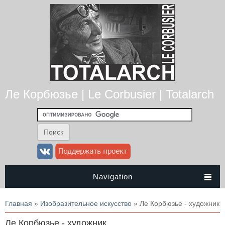
Ле Корбюзье | Le Corbusier | Totalarch
Navigation
Вы здесь
Главная
»
Изобразительное искусство
» Ле Корбюзье - художник
Ле Корбюзье - художник