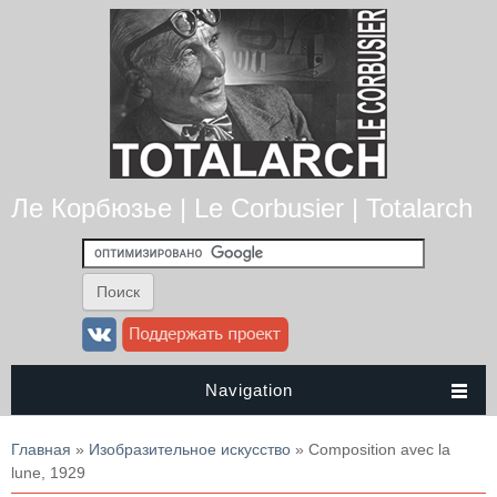
Ле Корбюзье | Le Corbusier | Totalarch
Navigation
Вы здесь
Главная
»
Изобразительное искусство
» Composition avec la
lune, 1929