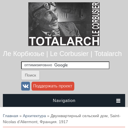
Ле Корбюзье | Le Corbusier | Totalarch
Navigation
Вы здесь
Главная
»
Архитектура
» Двухквартирный сельский дом, Saint-
Nicolas d'Aliermont, Франция. 1917