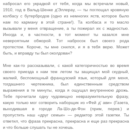
набросал его украдкой от тебя, когда мы встречали новый,
1910, год в Вальд-Шенке д'Эллерау, — ты поглощал кровяную
колбасу с бутербродов (одно из немногих яств, которое было
нам по карману в этой стране!). Та колбаса и то масло
вызывали у меня отвращение, а ты пожирал их с жадностью.
Иногда и, в частности, в тот момент ты казался мне
невероятным обжорой. Тот набросок был своего рода
протестом. Короче, ты мне снился, и я в тебя верю. Может
быть, и вправду ты был околдован?
Мне как-то рассказывали, с какой категоричностью во время
своего приезда к нам тем летом ты защищал мой скудный,
жалкий, беспомощный французский язык, который для меня,
тогдашнего чертежника, был единственным средством
выражения в те минуты, когда я ощущал внутреннюю дрожь.
Тебе прочитали одну чудовищно невразумительную фразу,
какую только мог сотворить наборщик из «Фей д' ави» (Газета,
выходившая в городе Ла-Шо-де-Фон (прим, перев.) и
пропустить наш «друг семьи» — редактор этой газетки. Ты
ответил, что фраза прекрасна, прекрасна и еще раз прекрасна
и что больше слушать ты не хочешь.