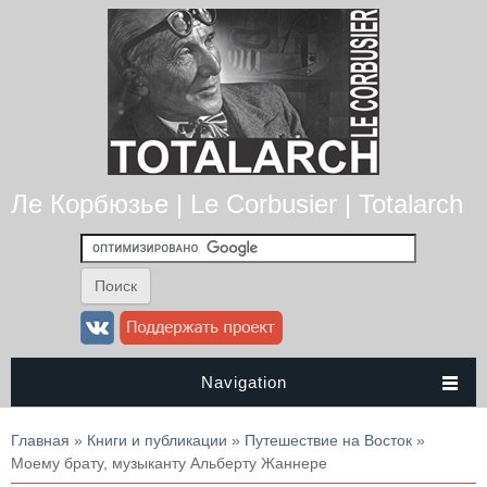
Ле Корбюзье | Le Corbusier | Totalarch
Navigation
Вы здесь
Главная
»
Книги и публикации
»
Путешествие на Восток
»
Моему брату, музыканту Альберту Жаннере