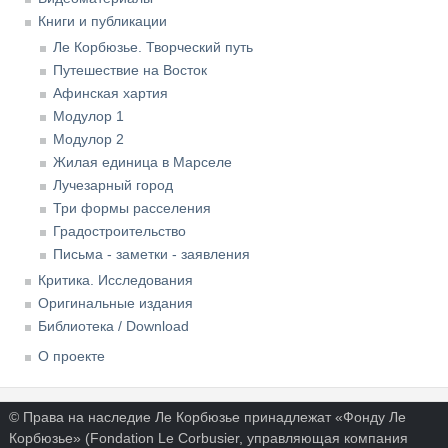
Книги и публикации
Ле Корбюзье. Творческий путь
Путешествие на Восток
Афинская хартия
Модулор 1
Модулор 2
Жилая единица в Марселе
Лучезарный город
Три формы расселения
Градостроительство
Письма - заметки - заявления
Критика. Исследования
Оригинальные издания
Библиотека / Download
О проекте
© Права на наследие Ле Корбюзье принадлежат «Фонду Ле
Корбюзье» (Fondation Le Corbusier, управляющая компания