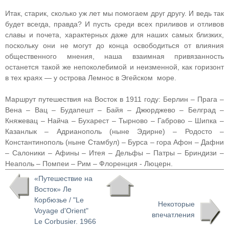
Итак, старик, сколько уж лет мы помогаем друг другу. И ведь так
будет всегда, правда? И пусть среди всех приливов и отливов
славы и почета, характерных даже для наших самых близких,
поскольку они не могут до конца освободиться от влияния
общественного мнения, наша взаимная привязанность
останется такой же непоколебимой и неизменной, как горизонт
в тех краях — у острова Лемнос в Эгейском море.
Маршрут путешествия на Восток в 1911 году: Берлин – Прага –
Вена – Вац – Будапешт – Байя – Джюрджево – Белград –
Княжевац – Найча – Бухарест – Тырново – Габрово – Шипка –
Казанлык – Адрианополь (ныне Эдирне) – Родосто –
Константинополь (ныне Стамбул) – Бурса – гора Афон – Дафни
– Салоники – Афины – Итея – Дельфы – Патры – Бриндизи –
Неаполь – Помпеи – Рим – Флоренция - Люцерн.
«Путешествие на
Восток» Ле
Корбюзье / "Le
Некоторые
Voyage d'Orient"
впечатления
Le Corbusier. 1966